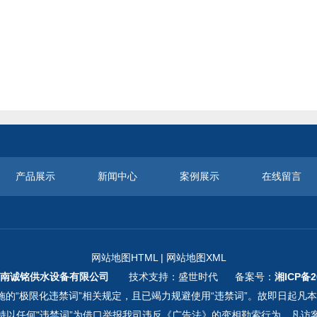
产品展示
新闻中心
案例展示
在线留言
网站地图HTML
|
网站地图XML
南诚铭供水设备有限公司
技术支持：盛世时代 备案号：
湘ICP备2
的“极限化违禁词”相关规定，且已竭力规避使用“违禁词”。故即日起凡
持以任何"违禁词”为借口举报我司违反《广告法》的变相勒索行为。凡访