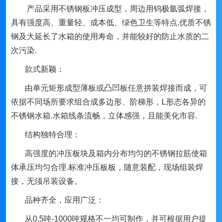
产品采用不锈钢板冲压成型，周边用钨极氩弧焊接，
具有强度高、重量轻、成本低、绿色卫生等特点
.
优质不锈
钢及大延长了水箱的使用寿命，并能较好的防止水质的二
次污染
.
款式新颖：
由单元矩形成型薄板或凸凹板任意拼装焊接而成，可
依据不同场所要求组合成多边形、阶梯形，
L
形态各异的
不锈钢水箱
.
水箱线条流畅，立体感强，且能美化市容
.
结构独特合理：
高强度的冲压板块及箱内分布均匀的不锈钢拉筋使箱
体承压均匀合理
.
标准冲压板板，随意装配，现场组装焊
接，无须吊装设备。
品种齐全，应用广泛：
从
0.5
吨
-1000
吨规格不一均可制作，并可根据用户提