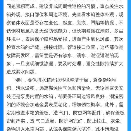
问题累积而成，建议养成周期性巡检的习惯，重点关注水
箱外观、接口部位和周边环境。先查看水箱整体外观，观
察箱体表面是否存在变色、起皮、划痕、凹陷等情况，不
锈钢材质虽具备天然防锈能力，但长期暴露在潮湿、多尘
环境中，表层保护膜容易受损，进而产生氧化斑点。其次
检查水箱的焊缝、拼接缝隙、管道接口位置，这些部位是
故障高发区，需留意是否有渗水、滴水、潮湿返潮的现
象，一旦发现细微渗漏，要及时处理，避免缝隙持续扩大
造成漏水问题。
同时，要保持水箱周边环境整洁干燥，避免杂物堆
积、污水淤积，远离腐蚀性气体和污染物。无论是露天安
装还是泵房内置的水箱，都要保证周边通风良好，潮湿密
闭的环境会加速金属表层老化，增加锈蚀概率。此外，需
定期检查水箱的盖板、透 气口、防虫网等配件，确保盖板
密封严实，透 气口通畅、防护网完好，防止蚊虫、灰尘、
杂物进入水箱内部，从源头保障储水洁净，减少污垢滋