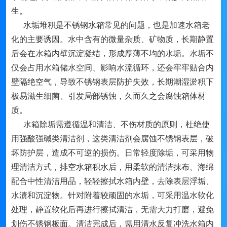
生。
水垢堆积是不锈钢水箱常见的问题，也是加速水箱老
化的主要诱因。水中含有的微量杂质、矿物质，长期静置
后会在水箱内壁沉淀凝结，形成厚薄不均的水垢。水垢不
仅会占用水箱储水空间、影响水流循环，还会牢牢贴合内
壁隔绝空气，导致不锈钢表层防护失效，长期潮湿淤积下
极易滋生细菌、引发局部锈蚀，久而久之会腐蚀箱体材
质。
水箱除垢需遵循温和清洁、不伤材质的原则，杜绝使
用强酸强碱类清洁剂，这类清洁剂会腐蚀不锈钢表层，破
坏防护层，造成不可逆的损伤。日常轻度除垢，可采用物
理清洁方式，排空水箱积水后，用柔软的清洁抹布、海绵
配合中性清洁用品，轻轻擦拭水箱内壁，去除表层浮垢、
水渍和沉淀物。针对附着较顽固的水垢，可采用温水软化
处理，静置软化后再进行擦拭清洁，无需大力打磨，避免
划伤不锈钢板面。清洁完成后，需用清水反复冲洗水箱内