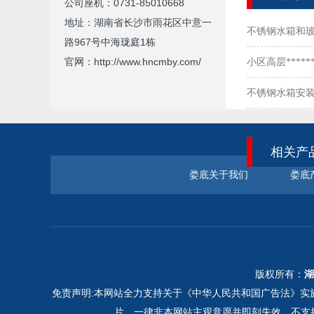
公司座机：0731-85010668
地址：湖南省长沙市雨花区中意一
不锈钢水箱和
路967号中海珑庭1栋
官网：http://www.hncmby.com/
么选？
小区高层****
不锈钢水箱安
相关产
娄底关于我们
娄底
版权所有：
湖
免责声明:本网站全力支持关于《中华人民共和国广告法》实施
片，一律非本网站主观意愿并即刻失效，不支