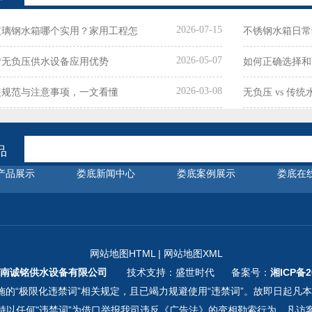
2026-07-15
玻璃钢水箱哪个实用？家用工程怎
不锈钢水箱日常
2026-05-07
限
**无负压供水设备应用优势
如何正确选择和
2026-03-08
装规范与注意事项，一文看懂
无负压 vs 传
品
产品展示
娄底新闻中心
娄底案例展示
娄底在
网站地图HTML
|
网站地图XML
南诚铭供水设备有限公司
技术支持：盛世时代 备案号：
湘ICP备2
的“极限化违禁词”相关规定，且已竭力规避使用“违禁词”。故即日起凡
持以任何"违禁词”为借口举报我司违反《广告法》的变相勒索行为。凡访