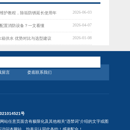
2026-06-03
维护教程，除垢防锈延长使用年
2026-04-07
配置消防设备？一文看懂
2026-01-08
统水箱供水 优势对比与选型建议
线留言
娄底联系我们
021014521号
本网站任意页面含有极限化及其他相关“违禁词”介绍的文字或图
客访问本网站，均表示认同此条约！感谢配合！