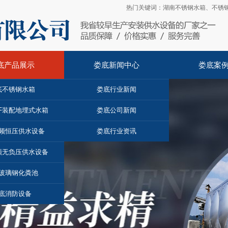
热门关键词：
湖南不锈钢水箱
、
不锈
底产品展示
娄底新闻中心
娄底案
底不锈钢水箱
娄底行业新闻
F装配地埋式水箱
娄底公司新闻
频恒压供水设备
娄底行业资讯
频无负压供水设备
玻璃钢化粪池
底消防设备