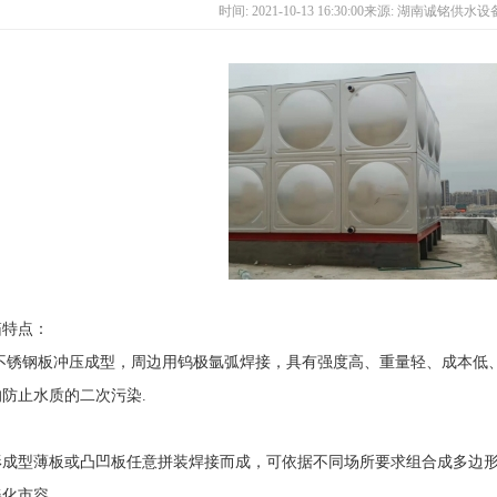
时间: 2021-10-13 16:30:00来源: 湖南诚铭供
箱特点：
不锈钢板冲压成型，周边用钨极氩弧焊接，具有强度高、重量轻、成本低
的防止水质的二次污染
.
：
形成型薄板或凸凹板任意拼装焊接而成，可依据不同场所要求组合成多边
美化市容
.