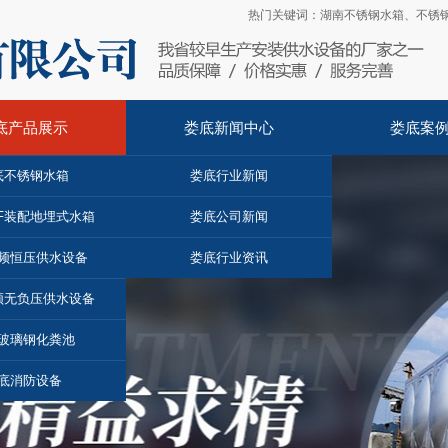
热门关键词：
湖南不锈钢水箱
、
不锈
底产品展示
娄底新闻中心
娄底案
底不锈钢水箱
娄底行业新闻
F装配地埋式水箱
娄底公司新闻
频恒压供水设备
娄底行业资讯
频无负压供水设备
玻璃钢化粪池
底消防设备