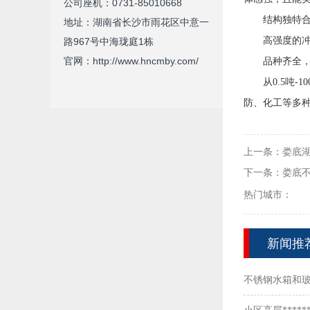
公司座机：0731-85010668
结构独特
地址：湖南省长沙市雨花区中意一
高强度的
路967号中海珑庭1栋
官网：http://www.hncmby.com/
品种齐全
从
0.5
吨
-10
防、化工等多
上一条：
娄底
下一条：
娄底
热门城市：
新闻推
不锈钢水箱和
么选？