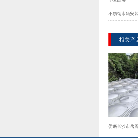
小区高层****
不锈钢水箱安
相关产
娄底长沙市岳