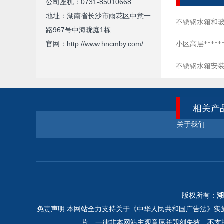
公司座机：0731-85010668
地址：湖南省长沙市雨花区中意一
不锈钢水箱和
路967号中海珑庭1栋
官网：http://www.hncmby.com/
么选？
小区高层****
不锈钢水箱安
相关产
关于我们
版权所有：
湖
免责声明:本网站全力支持关于《中华人民共和国广告法》实施
片，一律非本网站主观意愿并即刻失效，不支