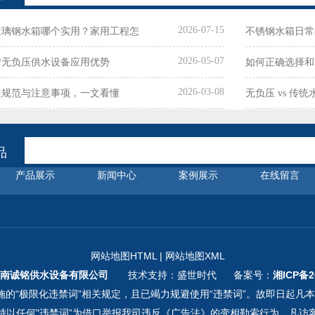
2026-07-15
玻璃钢水箱哪个实用？家用工程怎
不锈钢水箱日常
2026-05-07
限
**无负压供水设备应用优势
如何正确选择和
2026-03-08
装规范与注意事项，一文看懂
无负压 vs 传
品
产品展示
新闻中心
案例展示
在线留言
网站地图HTML
|
网站地图XML
南诚铭供水设备有限公司
技术支持：盛世时代 备案号：
湘ICP备2
的“极限化违禁词”相关规定，且已竭力规避使用“违禁词”。故即日起凡
持以任何"违禁词”为借口举报我司违反《广告法》的变相勒索行为。凡访